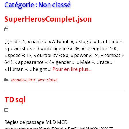
Catégorie :
Non classé
SuperHerosComplet.json
[ { « id »: 1, « name »: « A-Bomb », « slug »: « 1-a-bomb »,
« powerstats »: { « intelligence »: 38, « strength »: 100,
« speed »: 17, « durability »: 80, « power »: 24, « combat »:
64 }, « appearance »: { « gender »: « Male », « race »:
« Human », « height »:
Pour en lire plus …
Moodle-UPHF
,
Non classé
TD sql
Règles de passage MLD MCD