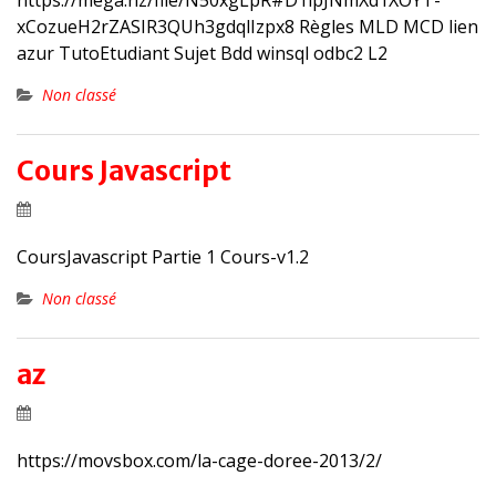
https://mega.nz/file/N50xgLpR#D1ipJNmXd1XOYT-
xCozueH2rZASIR3QUh3gdqlIzpx8 Règles MLD MCD lien
azur TutoEtudiant Sujet Bdd winsql odbc2 L2
Non classé
Cours Javascript
CoursJavascript Partie 1 Cours-v1.2
Non classé
az
https://movsbox.com/la-cage-doree-2013/2/